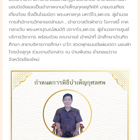
มอบปัจจัยและเป็นเจ้าภาพงานบำเพ็ญกุศลอุทิศให้ นายมณเฑียร
เที่ยงไชย ซึ่งเป็นโยมบิดา พระมหาสกุล มหาวีโร,ผศ.ดร. ผู้อำนวย
การสำนักงานวิทยาเขตล้านนา , เจ้าอาวาสวัดผ้าขาว โอกาสนี้ ภาค
กลางวัน พระมหาปุณณ์สมบัติ ปภากโร,ผศ.ดร. ผู้อำนวยการศูนย์
บริการวิชาการ พร้อมด้วย คณาจารย์ เจ้าหน้าที่ นักศึกษาบัณฑิต
ศึกษา สาขาบริหารการศึกษา ป.โท สวดพุทธมนต์แผ่เมตตา มอบผ้า
ไตรบังสุกุล ร่วมงานดังกล่าว ณ บ้านพันตน อำเภอแม่วาง
จังหวัดเชียงใหม่