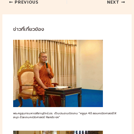
PREVIOUS
NEXT
ข่าวที่เกี่ยวข้อง
พระครูสุนทรมหาเจติยานุรักษ์,ดร. เป็นประธานเปิดงาน “ครูยุค 4.0 สอนคณิตศาสตร์ให้
สนุก ด้วยเกมคณิตศาสตร์ Hands-on”