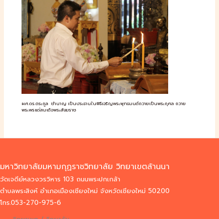
ผศ.ดร.ตระกูล ชำนาญ เป็นประธานในพิธีเจริญพระพุทธมนต์ถวายเป็นพระกุศล ถวาย
พระพรแด่สมเด็จพระสังฆราช
มหาวิทยาลัยมหามกุฏราชวิทยาลัย วิทยาเขตล้านนา
วัดเจดีย์หลวงวรวิหาร 103 ถนนพระปกเกล้า
ตำบลพระสิงห์ อำเภอเมืองเชียงใหม่ จังหวัดเชียงใหม่ 50200
โทร.053-270-975-6