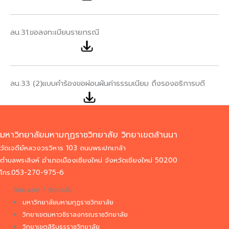
ลน.31.ขอลงทะเบียนรายกรณี
ลน.33 (2)แบบคำร้องขอผ่อนผันค่าธรรมเนียม ถึงรองอธิการบดี
มหาวิทยาลัยมหามกุฏราชวิทยาลัย วิทยาเขตล้านนา
วัดเจดีย์หลวงวรวิหาร 103 ถนนพระปกเกล้า
ตำบลพระสิงห์ อำเภอเมืองเชียงใหม่ จังหวัดเชียงใหม่ 50200
โทร.053-270-975-6
วิทยาเขต / วิทยาลัย
มหาวิทยาลัยมหามกุฏราชวิทยาลัย
วิทยาเขตมหาวชิราลงกรณราชวิทยาลัย
วิทยาเขตสิรินธรราชวิทยาลัย