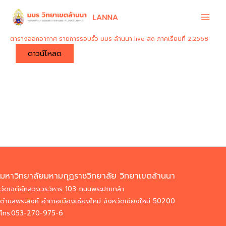
Skip
to
content
ตารางออกอากาศ รายการรอบรั้ว มมร ล้านนา live สด ภาคเรียนที่ 2.2568
ดาวน์โหลด
มหาวิทยาลัยมหามกุฏราชวิทยาลัย วิทยาเขตล้านนา
วัดเจดีย์หลวงวรวิหาร 103 ถนนพระปกเกล้า
ตำบลพระสิงห์ อำเภอเมืองเชียงใหม่ จังหวัดเชียงใหม่ 50200
โทร.053-270-975-6