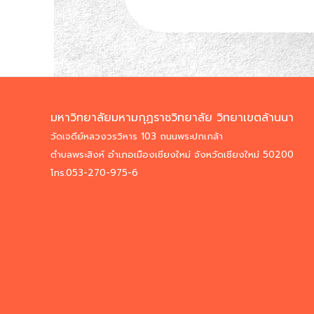
มหาวิทยาลัยมหามกุฏราชวิทยาลัย วิทยาเขตล้านนา
วัดเจดีย์หลวงวรวิหาร 103 ถนนพระปกเกล้า
ตำบลพระสิงห์ อำเภอเมืองเชียงใหม่ จังหวัดเชียงใหม่ 50200
โทร.053-270-975-6