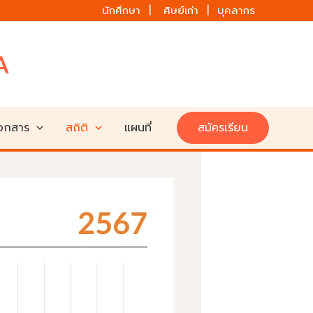
นักศึกษา | ศิษย์เก่า | บุคลากร
เอกสาร
สถิติ
แผนที่
สมัครเรียน