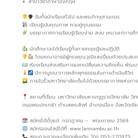
สาขาวิชาภาษาอังกฤษ
รับทั้งนักเรียนทั่วไป และพระภิกษุสามเณร
เรียนรู้เน้นคุณภาพ ควบคู่คุณธรรม
บรรยากาศการเรียนรู้เรียบง่าย สงบ เหมาะแก่การศึ
นักศึกษาจะได้เรียนรู้ทั้งภาคทฤษฎีและปฏิบัติ
โดยคณาจารย์ผู้ทรงคุณวุฒิและเปี่ยมด้วยประสบ
ห้องเรียนส่งเสริมการแลกเปลี่ยนความคิดเห็น พัฒนา
มีการบูรณาการหลักพุทธธรรมในการดำเนินชีวิต
ภายในรั้วมหาวิทยาลัยเต็มไปด้วยบรรยากาศแห่งการ
สถานที่เรียน: มหาวิทยาลัยมหามกุฏราชวิทยาลัย วิ
ถนนพระปกเกล้า ตำบลพระสิงห์ อำเภอเมือง จังหวัดเชี
สมัครได้ตั้งแต่:
กรกฎาคม
–
พฤษภาคม
2569
สมัครออนไลน์ได้ที่:
www.lannambu.ac.th
สอบถามรายละเอียดเพิ่มเติม:
โทร
053-270975