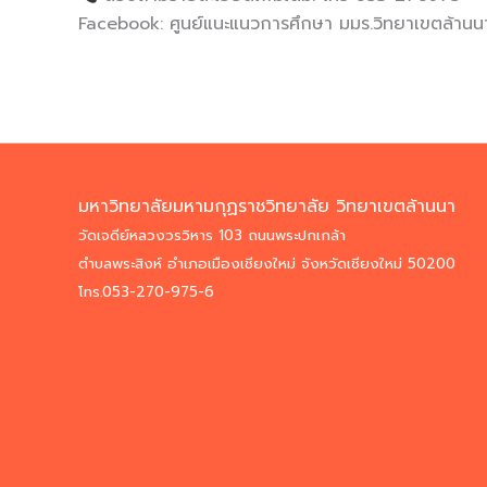
Facebook:
ศูนย์แนะแนวการศึกษา มมร.วิทยาเขตล้านน
มหาวิทยาลัยมหามกุฏราชวิทยาลัย วิทยาเขตล้านนา
วัดเจดีย์หลวงวรวิหาร 103 ถนนพระปกเกล้า
ตำบลพระสิงห์ อำเภอเมืองเชียงใหม่ จังหวัดเชียงใหม่ 50200
โทร.053-270-975-6