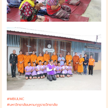
#MBULNC
#มหาวิทยาลัยมหามกุฎราชวิทยาลัย