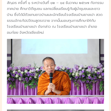
สัญจร ครั้งที่ ๑ ระหว่างวันที่ ๑๒ – ๑๔ ธันวาคม ๒๕๖๗ กิจกรรม
ภาคบ่าย ศึกษาวิถีชุมชน แลกเปลี่ยนเรียนรู้กับผู้นำชุมชนและชาว
บ้าน ซึ่งได้มีตัวแทนชาวบ้านและนักเรียนโรงเรียนบ้านยางเปา สวด
ธรรมจักรกัปปวัตนสูตรถวาย จากนั้นมอบทุนการศึกษาให้กับ
โรงเรียนบ้านยางเปา ดังกล่าว ณ โรงเรียนบ้านยางเปา อำเภอ
อมก๋อย จังหวัดเชียงใหม่