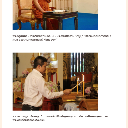
พระครูสุนทรมหาเจติยานุรักษ์,ดร. เป็นประธานเปิดงาน “ครูยุค 4.0 สอนคณิตศาสตร์ให้
สนุก ด้วยเกมคณิตศาสตร์ Hands-on”
ผศ.ดร.ตระกูล ชำนาญ เป็นประธานในพิธีเจริญพระพุทธมนต์ถวายเป็นพระกุศล ถวาย
พระพรแด่สมเด็จพระสังฆราช