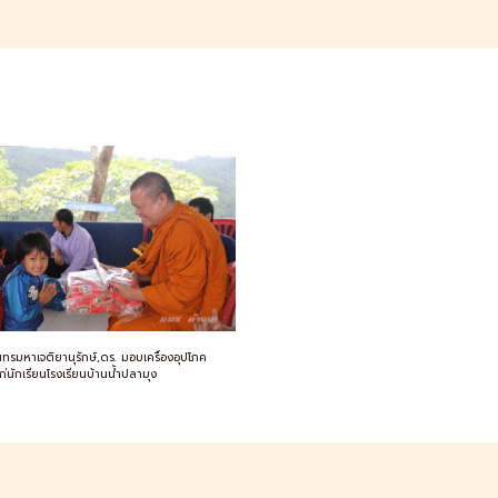
นทรมหาเจติยานุรักษ์,ดร. มอบเครื่องอุปโภค
ก่นักเรียนโรงเรียนบ้านน้ำปลามุง