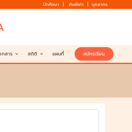
นักศึกษา | ศิษย์เก่า | บุคลากร
เอกสาร
สถิติ
แผนที่
สมัครเรียน