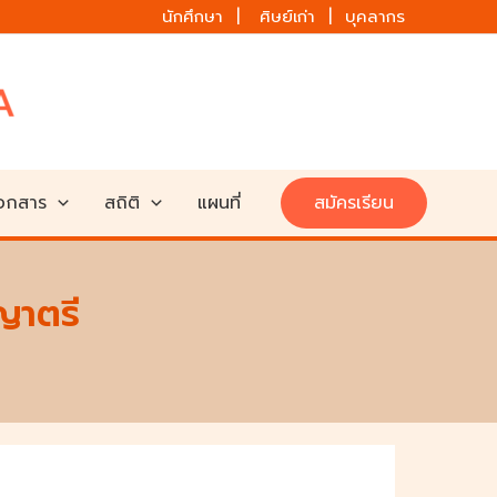
นักศึกษา | ศิษย์เก่า | บุคลากร
เอกสาร
สถิติ
แผนที่
สมัครเรียน
ญาตรี