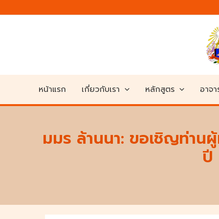
Skip
to
content
หน้าแรก
เกี่ยวกับเรา
หลักสูตร
อาจาร
มมร ล้านนา: ขอเชิญท่านผู
ปี