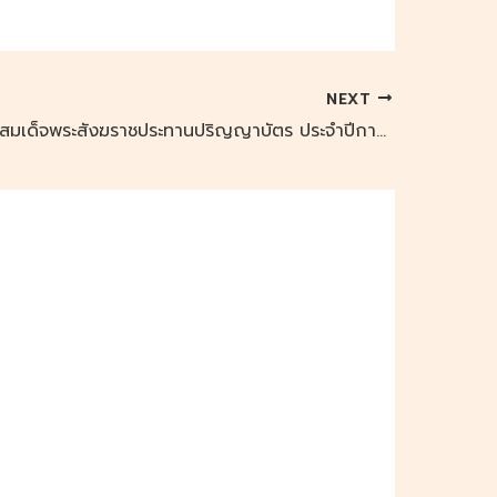
NEXT
มมร ล้านนา: สมเด็จพระสังฆราชประทานปริญญาบัตร ประจำปีการศึกษา ๒๕๖๗