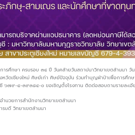
ื่อการศึกษา ครบรอบ ๓๔ ปี วันคล้ายวันสถาปนาวิทยาเขตล้านนา วัน
ดเชียงใหม่ ศิษย์เก่า ศิษย์ปัจจุบัน ร่วมทำบุญผ้าป่าเพื่อการศึกษา
บัญชี ๖๗๙-๔-๓๙๓๘๔-๐ ขอเชิญตั้งโรงทาน ติดต่อสอบถามรายละเ
ผู้อำนวยการสำนักงานวิทยาเขตล้านนา
ารบดี วิทยาเขตล้านนา