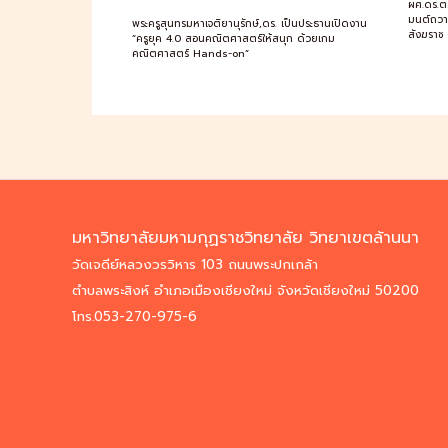
ผศ.ดร.ต
มนต์ถวา
พระครูสุนทรมหาเจติยานุรักษ์,ดร. เป็นประธานเปิดงาน
สังฆราช
“ครูยุค 4.0 สอนคณิตศาสตร์ให้สนุก ด้วยเกม
คณิตศาสตร์ Hands-on”
มหาวิทยาลัยมหามกุฏราชวิทยาลัย วิทยาเขตล้านนา
วัดเจดีย์หลวงวรวิหาร 103 ถนนพระปกเกล้า
ตำบลพระสิงห์ อำเภอเมืองเชียงใหม่ จังหวัดเชียงใหม่ 50200
โทร.053-270-975-6