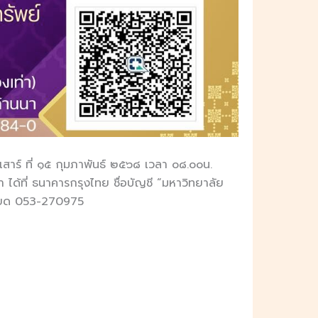
เสาร์ ที่ ๑๕ กุมภาพันธ์ ๒๕๖๘ เวลา ๐๘.๐๐น.
 ได้ที่ ธนาคารกรุงไทย ชื่อบัญชี “มหาวิทยาลัย
อียด 053-270975