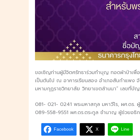
ขอเชิญท่านผู้มีจิตศรัทธาร่วมทำบุญ ทอดผ้าป่าเพ
เป็นต้นไป ณ อาคารเรียนสอง อำเภอสันกำแพง จังหวั
มหามกุฏราชวิทยาลัย วิทยาเขตล้านนา” เลขที่
081- 021- 0241 พระมหาสกุล มหาวีโร, ผศ.ดร. 
089-558-9551 ผศ.ดร.ตระกูล ชำนาญ ผู้ช่วยอธิก
Facebook
X
Line