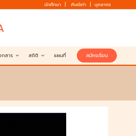
นักศึกษา | ศิษย์เก่า | บุคลากร
เอกสาร
สถิติ
แผนที่
สมัครเรียน