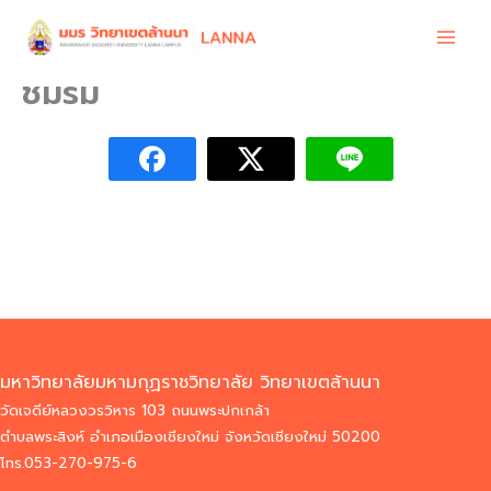
Skip
to
content
ชมรม
มหาวิทยาลัยมหามกุฏราชวิทยาลัย วิทยาเขตล้านนา
วัดเจดีย์หลวงวรวิหาร 103 ถนนพระปกเกล้า
ตำบลพระสิงห์ อำเภอเมืองเชียงใหม่ จังหวัดเชียงใหม่ 50200
โทร.053-270-975-6