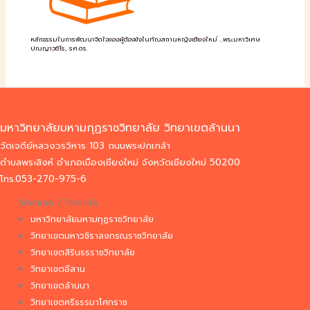
หลักธรรมในการพัฒนาจิตใจของผู้ต้องขังในทัณสถานหญิงเชียงใหม่ …พระมหาวิเศษ
ปญฺญาวชิโร, รศ.ดร.
มหาวิทยาลัยมหามกุฏราชวิทยาลัย วิทยาเขตล้านนา
วัดเจดีย์หลวงวรวิหาร 103 ถนนพระปกเกล้า
ตำบลพระสิงห์ อำเภอเมืองเชียงใหม่ จังหวัดเชียงใหม่ 50200
โทร.053-270-975-6
วิทยาเขต / วิทยาลัย
มหาวิทยาลัยมหามกุฏราชวิทยาลัย
วิทยาเขตมหาวชิราลงกรณราชวิทยาลัย
วิทยาเขตสิรินธรราชวิทยาลัย
วิทยาเขตอีสาน
วิทยาเขตล้านนา
วิทยาเขตศรีธรรมาโศกราช