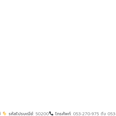
ม่
รหัสไปรษณีย์
: 50200
โทรศัพท์
: 053‑270‑975 ถึง 05