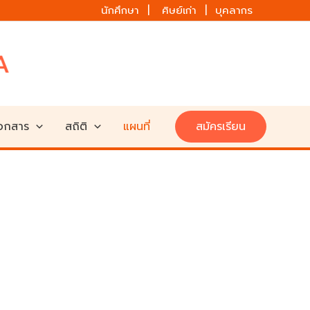
นักศึกษา | ศิษย์เก่า | บุคลากร
เอกสาร
สถิติ
แผนที่
สมัครเรียน