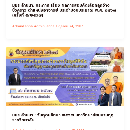
มมร ล้านนา: ประกาศ เรื่อง ผลการสอบคัดเลือกลูกจ้าง
ชั่วคราว ตำแหน่งอาจารย์ ประจำปีงบประมาณ พ.ศ. ๒๕๖๗
(ครั้งที่ ๕/๒๕๖๗)
AdminLanna AdminLanna
/
ตุลาคม 24, 2567
มมร ล้านนา : วันอุดมศึกษา ๒๕๖๗ มหาวิทยาลัยมหามกุฎ
ราชวิทยาลัย