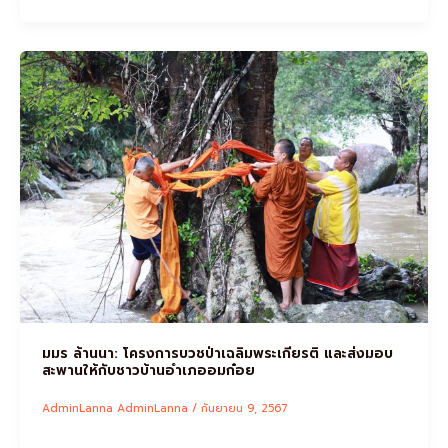
มมร ล้านนา: โครงการบวชป่าเฉลิมพระเกียรติ และส่งมอบ
สะพานให้กับชาวบ้านอำเภออมก๋อย
AdminLanna AdminLanna
/
กันยายน 9, 2567