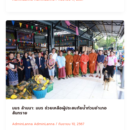
มมร ล้านนา: มมร ช่วยเหลือผู้ประสบภัยน้ำท่วมอำเภอ
สันทราย
AdminLanna AdminLanna
/
กันยายน 10, 2567