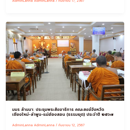
AdminLanna AdminLanna
/
กันยายน 17, 2567
มมร ล้านนา: ประชุมพระสังฆาธิการ คณะสงฆ์จังหวัด
เชียงใหม่-ลำพูน-แม่ฮ่องสอน (ธรรมยุต) ประจำปี ๒๕๖๗
AdminLanna AdminLanna
/
กันยายน 12, 2567