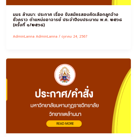
มมร ล้านนา: ประกาศ เรื่อง รับสมัครสอบคัดเลือกลูกจ้าง
ชั่วคราว ตำแหน่งอาจารย์ ประจำปีงบประมาณ พ.ศ. ๒๕๖๘
(ครั้งที่ ๑/๒๕๖๘)
AdminLanna AdminLanna
/
ตุลาคม 24, 2567