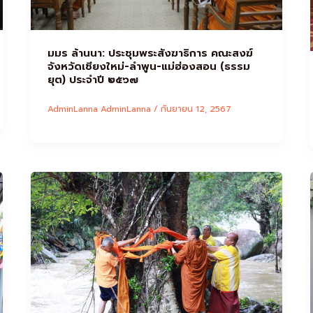
มมร ล้านนา: ประชุมพระสังฆาธิการ คณะสงฆ์
จังหวัดเชียงใหม่-ลำพูน-แม่ฮ่องสอน (ธรรม
ยุต) ประจำปี ๒๕๖๗
AdminLanna AdminLanna
/
กันยายน 12, 2567