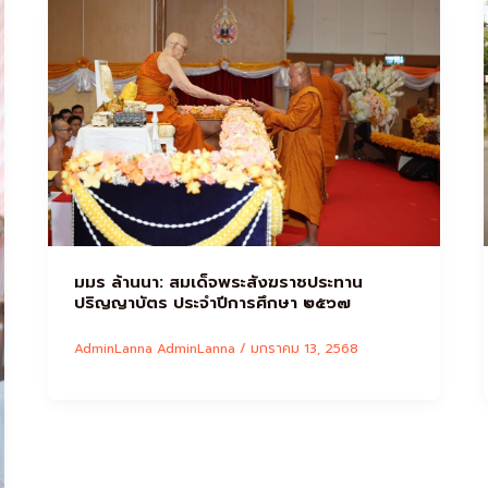
มมร ล้านนา: สมเด็จพระสังฆราชประทาน
ปริญญาบัตร ประจำปีการศึกษา ๒๕๖๗
AdminLanna AdminLanna
/
มกราคม 13, 2568