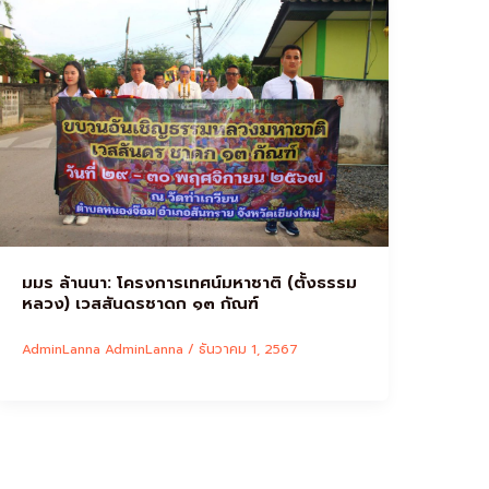
มมร ล้านนา: โครงการเทศน์มหาชาติ (ตั้งธรรม
หลวง) เวสสันดรชาดก ๑๓ กัณฑ์
AdminLanna AdminLanna
/
ธันวาคม 1, 2567