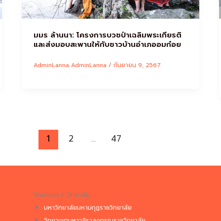
มมร ล้านนา: โครงการบวชป่าเฉลิมพระเกียรติ
และส่งมอบสะพานให้กับชาวบ้านอำเภออมก๋อย
AdminLanna AdminLanna
/
กันยายน 9, 2567
1
2
…
47
วิทยาเขต / วิทยาลัย
มหาวิทยาลัยมหามกุฏราชวิทยาลัย
วิทยาเขตมหาวชิราลงกรณราชวิทยาลัย