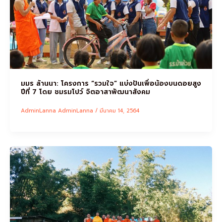
มมร ล้านนา: โครงการ “รวมใจ” แบ่งปันเพื่อน้องบนดอยสูง
ปีที่ 7 โดย ชมรมโปว์ จิตอาสาพัฒนาสังคม
AdminLanna AdminLanna
/
มีนาคม 14, 2564