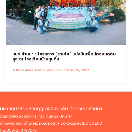
มมร ล้านนา : โครงการ “รวมใจ” แบ่งปันเพื่อน้องบนดอย
สูง ณ โรงเรียนบ้านขุนตื่น
AdminLanna AdminLanna
/
กุมภาพันธ์ 26, 2562
มหาวิทยาลัยมหามกุฏราชวิทยาลัย วิทยาเขตล้านนา
วัดเจดีย์หลวงวรวิหาร 103 ถนนพระปกเกล้า
ตำบลพระสิงห์ อำเภอเมืองเชียงใหม่ จังหวัดเชียงใหม่ 50200
โทร.053-270-975-6