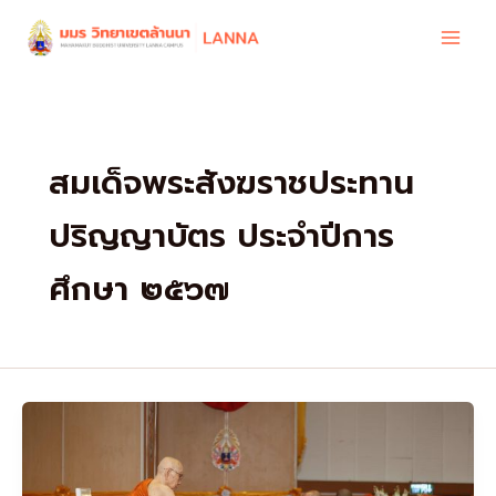
Skip
to
content
สมเด็จพระสังฆราชประทาน
ปริญญาบัตร ประจำปีการ
ศึกษา ๒๕๖๗