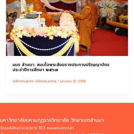
มมร ล้านนา: สมเด็จพระสังฆราชประทานปริญญาบัตร
ประจำปีการศึกษา ๒๕๖๗
AdminLanna AdminLanna
/
มกราคม 13, 2568
มหาวิทยาลัยมหามกุฏราชวิทยาลัย วิทยาเขตล้านนา
วัดเจดีย์หลวงวรวิหาร 103 ถนนพระปกเกล้า