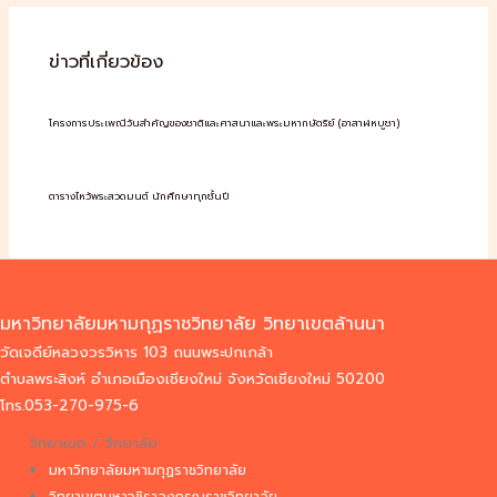
ข่าวที่เกี่ยวข้อง
โครงการประเพณีวันสำคัญของชาติและศาสนาและพระมหากษัตริย์ (อาสาฬหบูชา)
ตารางไหว้พระสวดมนต์ นักศึกษาทุกชั้นปี
มหาวิทยาลัยมหามกุฏราชวิทยาลัย วิทยาเขตล้านนา
วัดเจดีย์หลวงวรวิหาร 103 ถนนพระปกเกล้า
ตำบลพระสิงห์ อำเภอเมืองเชียงใหม่ จังหวัดเชียงใหม่ 50200
โทร.053-270-975-6
วิทยาเขต / วิทยาลัย
มหาวิทยาลัยมหามกุฏราชวิทยาลัย