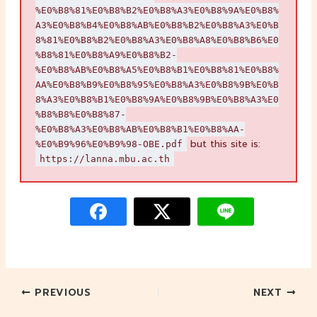
%E0%B8%81%E0%B8%B2%E0%B8%A3%E0%B8%9A%E0%B8%
A3%E0%B8%B4%E0%B8%AB%E0%B8%B2%E0%B8%A3%E0%B
8%81%E0%B8%B2%E0%B8%A3%E0%B8%A8%E0%B8%B6%E0
%B8%81%E0%B8%A9%E0%B8%B2-
%E0%B8%AB%E0%B8%A5%E0%B8%B1%E0%B8%81%E0%B8%
AA%E0%B8%B9%E0%B8%95%E0%B8%A3%E0%B8%9B%E0%B
8%A3%E0%B8%B1%E0%B8%9A%E0%B8%9B%E0%B8%A3%E0
%B8%B8%E0%B8%87-
%E0%B8%A3%E0%B8%AB%E0%B8%B1%E0%B8%AA-
but this site is:
%E0%B9%96%E0%B9%98-OBE.pdf
https://lanna.mbu.ac.th
PREVIOUS
NEXT