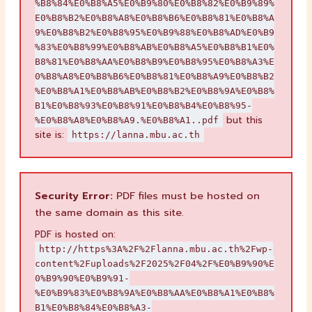
%B8%84%E0%B8%A5%E0%B9%80%E0%B8%82%E0%B9%89%
E0%B8%B2%E0%B8%A8%E0%B8%B6%E0%B8%81%E0%B8%A
9%E0%B8%B2%E0%B8%95%E0%B9%88%E0%B8%AD%E0%B9
%83%E0%B8%99%E0%B8%AB%E0%B8%A5%E0%B8%B1%E0%
B8%81%E0%B8%AA%E0%B8%B9%E0%B8%95%E0%B8%A3%E
0%B8%A8%E0%B8%B6%E0%B8%81%E0%B8%A9%E0%B8%B2
%E0%B8%A1%E0%B8%AB%E0%B8%B2%E0%B8%9A%E0%B8%
B1%E0%B8%93%E0%B8%91%E0%B8%B4%E0%B8%95-
but this
%E0%B8%A8%E0%B8%A9.%E0%B8%A1..pdf
site is:
https://lanna.mbu.ac.th
Security Error:
PDF files must be hosted on
the same domain as this site.
PDF is hosted on:
http://https%3A%2F%2Flanna.mbu.ac.th%2Fwp-
content%2Fuploads%2F2025%2F04%2F%E0%B9%90%E
0%B9%90%E0%B9%91-
%E0%B9%83%E0%B8%9A%E0%B8%AA%E0%B8%A1%E0%B8%
B1%E0%B8%84%E0%B8%A3-