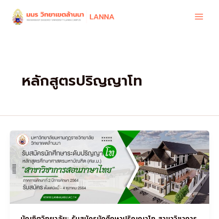
Skip
to
content
หลักสูตรปริญญาโท
บัณฑิตวิทยาลัย: รับสมัครนักศึกษาปริญญาโท สาขาวิชาการ